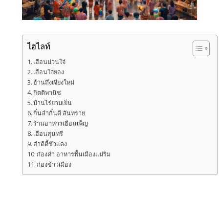
ไฮไลท์
เฮือนม่วนใจ๋
เฮือนใจ๋ยอง
ฮ้านถึงเจียงใหม่
กิตติพานิช
บ้านไร่ยามเย็น
กิ๋นลำกิ๋นดี สันทราย
ร้านอาหารเฮือนเพ็ญ
เฮือนสุนทรี
ลำดีตี้ขัวแดง
ก๋องคํา อาหารพื้นเมืองแม่ริม
ก่องข้าวเมือง