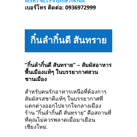
wSRT4LcFVGme7iRNA
เบอร์โทร ติดต่อ: 0936972999
กิ๋นลำกิ๋นดี สันทราย
“กิ๋นลำกิ๋นดี สันทราย” – สัมผัสอาหาร
พื้นเมืองแท้ๆ ในบรรยากาศสวน
ชานเมือง
สำหรับคนรักอาหารเหนือที่ต้องการ
สัมผัสรสชาติแท้ๆ ในบรรยากาศที่
แตกต่างออกไปจากใจกลางเมือง
ร้าน “กิ๋นลำกิ๋นดี สันทราย” คือสถานที่
ที่คุณไม่ควรพลาดเมื่อมาเยือน
เชียงใหม่.