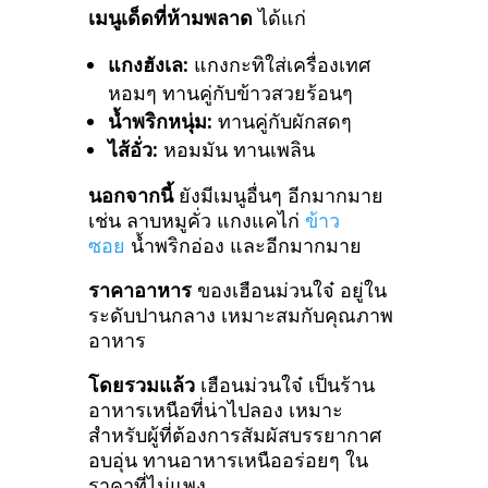
เมนูเด็ดที่ห้ามพลาด
ได้แก่
แกงฮังเล:
แกงกะทิใส่เครื่องเทศ
หอมๆ ทานคู่กับข้าวสวยร้อนๆ
น้ำพริกหนุ่ม:
ทานคู่กับผักสดๆ
ไส้อั่ว:
หอมมัน ทานเพลิน
นอกจากนี้
ยังมีเมนูอื่นๆ อีกมากมาย
เช่น ลาบหมูคั่ว แกงแคไก่
ข้าว
ซอย
น้ำพริกอ่อง และอีกมากมาย
ราคาอาหาร
ของเฮือนม่วนใจ๋ อยู่ใน
ระดับปานกลาง เหมาะสมกับคุณภาพ
อาหาร
โดยรวมแล้ว
เฮือนม่วนใจ๋ เป็นร้าน
อาหารเหนือที่น่าไปลอง เหมาะ
สำหรับผู้ที่ต้องการสัมผัสบรรยากาศ
อบอุ่น ทานอาหารเหนืออร่อยๆ ใน
ราคาที่ไม่แพง