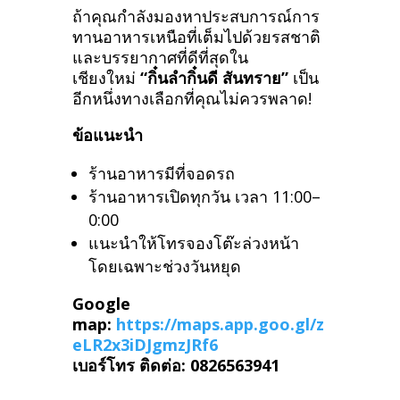
ถ้าคุณกำลังมองหาประสบการณ์การ
ทานอาหารเหนือที่เต็มไปด้วยรสชาติ
และบรรยากาศที่ดีที่สุดใน
เชียงใหม่
“กิ๋นลำกิ๋นดี สันทราย”
เป็น
อีกหนึ่งทางเลือกที่คุณไม่ควรพลาด!
ข้อแนะนำ
ร้านอาหารมีที่จอดรถ
ร้านอาหารเปิดทุกวัน เวลา 11:00–
0:00
แนะนำให้โทรจองโต๊ะล่วงหน้า
โดยเฉพาะช่วงวันหยุด
Google
map:
https://maps.app.goo.gl/z
eLR2x3iDJgmzJRf6
เบอร์โทร ติดต่อ: 0826563941